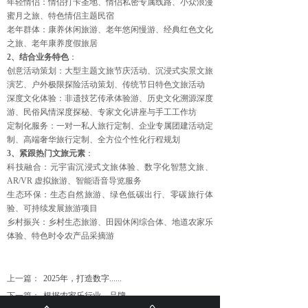
年轻情侣：情侣打卡圣地、情侣私密专属线路、小众浪漫
蜜月之旅、特色情侣主题民宿
老年群体：康养休闲旅游、老年悠闲慢游、经典红色文化
之旅、老年康养度假旅居
2、结合业务特色
：
创意活动策划：大型主题文旅节庆活动、沉浸式实景文旅
演艺、户外极限探险活动策划、传统节日特色文旅活动
深度文化体验：非遗技艺传承体验游、历史文化溯源深度
游、民俗风情深度探秘、专家文化讲座与手工工作坊
定制化服务：一对一私人旅行定制、企业专属团建活动定
制、高端奢华旅行定制、全方位个性化行程规划
3、紧跟热门文旅元素
：
科技融合：元宇宙沉浸式文旅体验、数字化智慧文旅、
AR/VR 虚拟旅游、智能语音导览服务
生态环保：生态自然旅游、绿色低碳出行、零碳旅行体
验、可持续发展旅游项目
乡村振兴：乡村生态旅游、田园休闲综合体、地道农家乐
体验、特色时令农产品采摘游
上一篇：
2025年，打造数字......
下一篇：
根据农家乐行业、品牌......