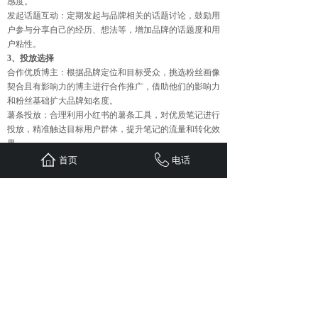
感度。
发起话题互动：定期发起与品牌相关的话题讨论，鼓励用
户参与分享自己的经历、想法等，增加品牌的话题度和用
户粘性。
3、投放选择
合作优质博主：根据品牌定位和目标受众，挑选粉丝画像
契合且有影响力的博主进行合作推广，借助他们的影响力
和粉丝基础扩大品牌知名度。
薯条投放：合理利用小红书的薯条工具，对优质笔记进行
投放，精准触达目标用户群体，提升笔记的流量和转化效
果。
首页
电话
上一篇：
如何在今日头条“微头......
下一篇：
多维度“透视镜”：全......
首页
联系
新闻
案例
服务
关于
24小时服务热线：
1310-1310-738
QQ: 603799029
地址：重庆江北区观音桥红鼎国际B
栋二单元1308