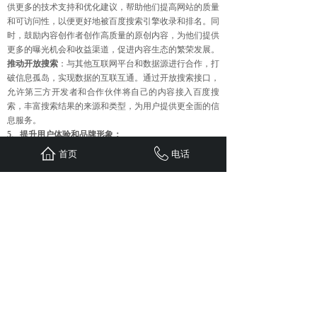
供更多的技术支持和优化建议，帮助他们提高网站的质量
和可访问性，以便更好地被百度搜索引擎收录和排名。同
时，鼓励内容创作者创作高质量的原创内容，为他们提供
更多的曝光机会和收益渠道，促进内容生态的繁荣发展。
推动开放搜索
：与其他互联网平台和数据源进行合作，打
破信息孤岛，实现数据的互联互通。通过开放搜索接口，
允许第三方开发者和合作伙伴将自己的内容接入百度搜
索，丰富搜索结果的来源和类型，为用户提供更全面的信
息服务。
5、提升用户体验和品牌形象：
简化搜索界面和操作流程
：不断优化搜索界面的设计，使
首页
电话
其更加简洁、直观、易用。减少不必要的广告和干扰信
息，提高搜索页面的加载速度，让用户能够更快速地找到
自己想要的信息。
加强用户反馈和沟通
：建立完善的用户反馈机制，及时收
集用户的意见和建议，对用户反映的问题进行快速响应和
解决。通过与用户的积极沟通和互动，不断改进搜索服
务，提升用户的满意度和口碑。
上一篇：
短视频、直播平台、跨......