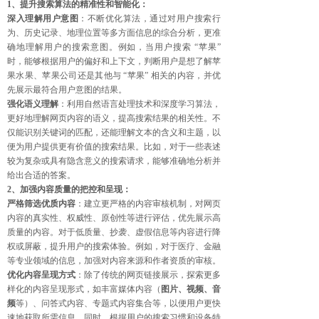
1、提升搜索算法的精准性和智能化：
深入理解用户意图
：不断优化算法，通过对用户搜索行
为、历史记录、地理位置等多方面信息的综合分析，更准
确地理解用户的搜索意图。例如，当用户搜索 “苹果”
时，能够根据用户的偏好和上下文，判断用户是想了解苹
果水果、苹果公司还是其他与 “苹果” 相关的内容，并优
先展示最符合用户意图的结果。
强化语义理解
：利用自然语言处理技术和深度学习算法，
更好地理解网页内容的语义，提高搜索结果的相关性。不
仅能识别关键词的匹配，还能理解文本的含义和主题，以
便为用户提供更有价值的搜索结果。比如，对于一些表述
较为复杂或具有隐含意义的搜索请求，能够准确地分析并
给出合适的答案。
2、加强内容质量的把控和呈现：
严格筛选优质内容
：建立更严格的内容审核机制，对网页
内容的真实性、权威性、原创性等进行评估，优先展示高
质量的内容。对于低质量、抄袭、虚假信息等内容进行降
权或屏蔽，提升用户的搜索体验。例如，对于医疗、金融
等专业领域的信息，加强对内容来源和作者资质的审核。
优化内容呈现方式
：除了传统的网页链接展示，探索更多
样化的内容呈现形式，如丰富媒体内容（
图片、视频、音
频
等）、问答式内容、专题式内容集合等，以便用户更快
速地获取所需信息。同时，根据用户的搜索习惯和设备特