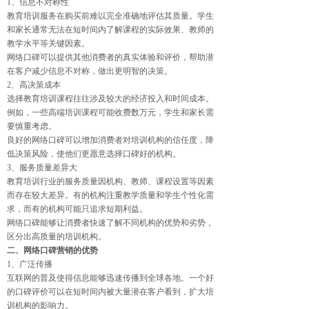
1、信息不对称性
教育培训服务在购买前难以完全准确地评估其质量。学生
和家长通常无法在短时间内了解课程的实际效果、教师的
教学水平等关键因素。
网络口碑可以提供其他消费者的真实体验和评价，帮助潜
在客户减少信息不对称，做出更明智的决策。
2、高决策成本
选择教育培训课程往往涉及较大的经济投入和时间成本。
例如，一些高端培训课程可能收费数万元，学生和家长需
要慎重考虑。
良好的网络口碑可以增加消费者对培训机构的信任度，降
低决策风险，使他们更愿意选择口碑好的机构。
3、服务质量差异大
教育培训行业的服务质量因机构、教师、课程设置等因素
而存在较大差异。有的机构注重教学质量和学生个性化需
求，而有的机构可能只追求短期利益。
网络口碑能够让消费者快速了解不同机构的优势和劣势，
区分出高质量的培训机构。
二、网络口碑营销的优势
1、广泛传播
互联网的普及使得信息能够迅速传播到全球各地。一个好
的口碑评价可以在短时间内被大量潜在客户看到，扩大培
训机构的影响力。