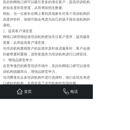
良好的网络口碑可以吸引更多的潜在客户，提高培训机构
的知名度和美誉度，从而增加招生数量。
例如，当一位家长在网上看到其他家长对某个培训机构的
高度评价时，他很可能会考虑为自己的孩子报名该机构的
课程。
2、提高客户满意度
网络口碑营销促使培训机构更加关注客户需求，提高服务
质量，从而提高客户满意度。
当培训机构重视客户的反馈并及时改进服务时，客户会感
到被尊重和重视，进而更愿意为培训机构进行口碑宣传。
3、增强品牌竞争力
在竞争激烈的教育培训市场中，良好的网络口碑可以使培
训机构脱颖而出，增强品牌竞争力。
当消费者在众多培训机构中进行选择时，他们会优先考虑
口碑好的机构，从而提高了这些机构的市场份额。
4、促进业务创新
首页
电话
网络口碑营销可以为培训机构提供宝贵的客户反馈和建
议，帮助机构进行业务创新。
例如，根据客户的需求和反馈，培训机构可以开发新的课
程、改进教学方法，以满足市场的不断变化。
综上所述，教育培训行业网络口碑营销具有必要性。通过
网络口碑营销，培训机构可以提高品牌知名度、增加招生
数量、提高客户满意度、增强品牌竞争力，并促进业务创