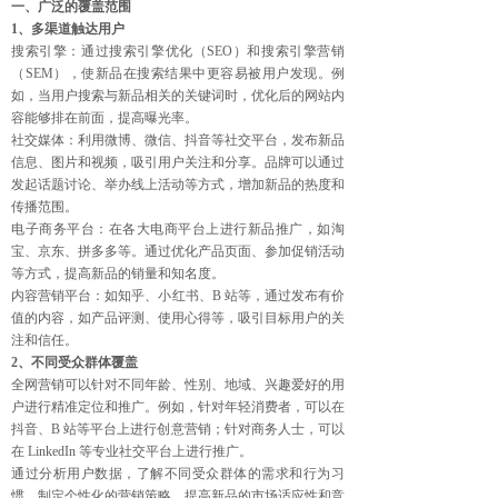
一、广泛的覆盖范围
1、多渠道触达用户
搜索引擎：通过搜索引擎优化（SEO）和搜索引擎营销
（SEM），使新品在搜索结果中更容易被用户发现。例
如，当用户搜索与新品相关的关键词时，优化后的网站内
容能够排在前面，提高曝光率。
社交媒体：利用微博、微信、抖音等社交平台，发布新品
信息、图片和视频，吸引用户关注和分享。品牌可以通过
发起话题讨论、举办线上活动等方式，增加新品的热度和
传播范围。
电子商务平台：在各大电商平台上进行新品推广，如淘
宝、京东、拼多多等。通过优化产品页面、参加促销活动
等方式，提高新品的销量和知名度。
内容营销平台：如知乎、小红书、B 站等，通过发布有价
值的内容，如产品评测、使用心得等，吸引目标用户的关
注和信任。
2、不同受众群体覆盖
全网营销可以针对不同年龄、性别、地域、兴趣爱好的用
户进行精准定位和推广。例如，针对年轻消费者，可以在
抖音、B 站等平台上进行创意营销；针对商务人士，可以
在 LinkedIn 等专业社交平台上进行推广。
通过分析用户数据，了解不同受众群体的需求和行为习
惯，制定个性化的营销策略，提高新品的市场适应性和竞