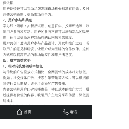
供依据。
用户反馈还可以帮助品牌发现市场机会和潜在问题，及时
调整营销策略，提高市场竞争力。
2、用户参与和共创
举办线上活动：如新品试用、创意征集、投票评选等，鼓
励用户参与和互动。用户的参与不仅可以增加新品的曝光
度，还可以提高用户对品牌的认同感和忠诚度。
用户共创：邀请用户参与产品设计、开发和推广过程，听
取用户的意见和建议，让用户成为品牌的合作伙伴。这种
方式可以提高产品的市场适应性和用户满意度。
四、成本效益优势
1、相对传统营销成本较低
与传统的广告投放方式相比，全网营销的成本相对较低。
例如，社交媒体广告、搜索引擎营销等方式，可以根据预
算进行灵活调整，避免了高额的广告费用。
内容营销和用户口碑传播也是一种低成本的推广方式，通
过提供有价值的内容，吸引用户主动分享和传播，降低营
销成本。
2、精准营销提高投资回报率
首页
电话
全网营销可以通过数据分析和精准定位，将新品推广给目
标用户，提高营销效果和投资回报率。例如，通过社交媒
体广告的精准投放，可以将广告展示给特定年龄、性别、