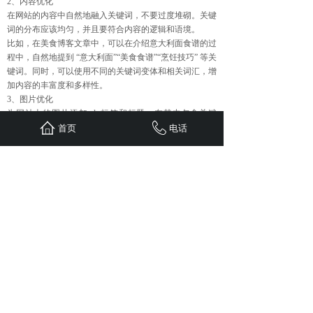
2、内容优化
在网站的内容中自然地融入关键词，不要过度堆砌。关键
词的分布应该均匀，并且要符合内容的逻辑和语境。
比如，在美食博客文章中，可以在介绍意大利面食谱的过
程中，自然地提到 “意大利面”“美食食谱”“烹饪技巧” 等关
键词。同时，可以使用不同的关键词变体和相关词汇，增
加内容的丰富度和多样性。
3、图片优化
为网站上的图片添加 alt 标签和标题，在其中包含关键
词。这不仅有助于搜索引擎理解图片内容，还能提高图片
首页
电话
在图片搜索结果中的排名。
例如，一张意大利面的图片可以添加 alt 标签为 “美味的
意大利面 | 美食食谱”，标题可以为 “意大利面美食图
片”。在 alt 标签和标题中都包含了关键词 “意大利面” 和
“美食食谱”。
4、内部链接
在网站的内部链接中使用关键词作为锚文本，能够加强页
面之间的联系，提高网站的整体权重。
比如，在美食博客网站中，可以在一篇介绍意大利面食谱
的文章中，添加内部链接指向其他相关的美食食谱文章，
锚文本可以使用 “美食食谱”“意大利面食谱” 等关键词。
总之，将网站关键词与站点内容和产品紧密结合，能够提
高网站的相关性和用户体验，从而在搜索引擎中获得更好