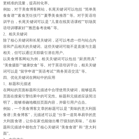
更精准的流量，提高转化率。
例如，对于美食博客网站，长尾关键词可以包括 “简单美
食食谱”“素食烹饪技巧”“夏季美食推荐” 等。对于英语培
训平台，长尾关键词可以是 “儿童在线英语课程”“职场英
语培训哪家好”“雅思备考攻略” 等。
2、相关关键词
除了核心关键词和长尾关键词，还可以考虑一些与站点内
容和产品相关的关键词。这些关键词可能不是直接与主题
相关，但可以通过关联吸引潜在用户。
以美食博客网站为例，相关关键词可以包括 “厨房用具”
“美食摄影”“健康饮食” 等。对于英语培训平台，相关关键
词可以是 “留学申请”“英语考试”“商务英语交流” 等。
四、优化关键词在网站中的应用
1、标题和元描述
在网站的页面标题和元描述中合理使用关键词，能够提高
页面在搜索引擎结果中的可见性。标题和元描述应该简洁
明了，能够准确地概括页面内容，并吸引用户点击。
例如，一个美食博客文章的标题可以是 “美味的意大利面
食谱 | 美食博客”，元描述可以是 “分享一道简单易学的意
大利面食谱，让你在家也能做出餐厅级别的美味。” 在标
题和元描述中都包含了核心关键词 “美食食谱” 和 “意大利
面”。