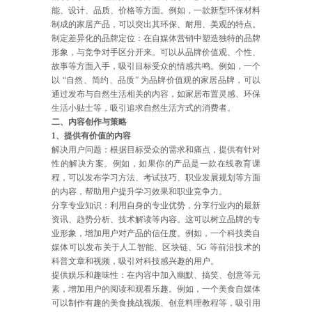
能、设计、品质、价格等方面。例如，一款新型环保材料
制成的家居产品，可以突出其环保、耐用、美观的特点。
制定差异化的品牌定位：在自媒体营销中塑造独特的品牌
形象，与竞争对手区分开来。可以从品牌价值观、个性、
故事等方面入手，吸引目标受众的情感共鸣。例如，一个
以 “自然、简约、品质” 为品牌价值观的家居品牌，可以
通过发布与自然生活相关的内容，如家居布置灵感、环保
生活小贴士等，吸引追求自然生活方式的消费者。
二、内容创作与策略
1、提供有价值的内容
解决用户问题：根据目标受众的需求和痛点，提供有针对
性的解决方案。例如，如果你的产品是一款在线教育课
程，可以发布学习方法、考试技巧、职业发展规划等方面
的内容，帮助用户提升学习效果和职业竞争力。
分享专业知识：利用自身的专业优势，分享行业内的最新
资讯、趋势分析、技术解读等内容。这可以树立品牌的专
业形象，增加用户对产品的信任度。例如，一个科技类自
媒体可以发布关于人工智能、区块链、5G 等前沿技术的
科普文章和视频，吸引对科技感兴趣的用户。
提供娱乐和趣味性：在内容中加入幽默、搞笑、创意等元
素，增加用户的阅读和观看乐趣。例如，一个美食自媒体
可以制作有趣的美食挑战视频、创意料理教程等，吸引用