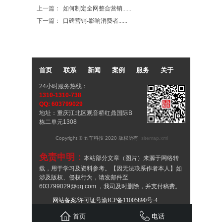
上一篇：
如何制定全网整合营销......
下一篇：
口碑营销-影响消费者......
首页
联系
新闻
案例
服务
关于
24小时服务热线：
1310-1310-738
QQ: 603799029
地址：重庆江北区观音桥红鼎国际B
栋二单元1308
Copyright © 五车科技 2020 版权所有
sitemap.xml
免责申明：
本站部分文章（图片）来源于网络转
载，用于学习及资料参考。【因无法联系作者本人】如
涉及版权、侵权行为，请发邮件至
603799029@qq.com ，我司及时删除，并支付稿费。
谢谢！
网站备案/许可证号渝ICP备11005890号-4
渝公网安备：50010502504097
首页
电话