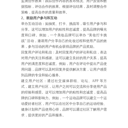
监测合作效果：跟踪合作内容的发布情况、用户反馈和数
据指标，评估合作的效果。根据评估结果，及时调整合作
策略，提高合作的质量和效率。
2、鼓励用户参与和互动
举办互动活动：如抽奖、打卡、挑战等，吸引用户参与和
分享。这可以增加用户的粘性和忠诚度，提高品牌的曝光
度和口碑。例如，一个美妆品牌可以举办 “美妆打卡挑
战” 活动，邀请用户分享自己的化妆过程和使用产品的效
果，参与活动的用户有机会获得品牌的产品奖励。
回复用户评论和私信：及时回复用户的评论和私信，表达
对用户的关注和感谢。这可以建立良好的用户关系，提高
用户的满意度和忠诚度。例如，用户在评论中提出产品使
用问题，品牌可以及时回复并提供解决方案，让用户感受
到品牌的专业和贴心服务。
建立用户社区：通过社交媒体群组、论坛、APP 等方
式，建立用户社区，让用户之间可以交流和分享使用产品
的经验和感受。这可以增加用户的粘性和忠诚度，提高品
牌的口碑和影响力。例如，一个运动品牌可以建立一个运
动爱好者社区，用户可以在社区中分享自己的运动经验、
健身计划和产品使用心得，品牌可以通过社区了解用户需
求，提供更好的产品和服务。