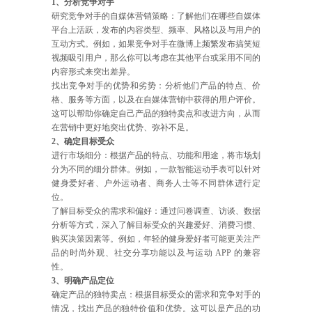
1、分析竞争对手
研究竞争对手的自媒体营销策略：了解他们在哪些自媒体
平台上活跃，发布的内容类型、频率、风格以及与用户的
互动方式。例如，如果竞争对手在微博上频繁发布搞笑短
视频吸引用户，那么你可以考虑在其他平台或采用不同的
内容形式来突出差异。
找出竞争对手的优势和劣势：分析他们产品的特点、价
格、服务等方面，以及在自媒体营销中获得的用户评价。
这可以帮助你确定自己产品的独特卖点和改进方向，从而
在营销中更好地突出优势、弥补不足。
2、确定目标受众
进行市场细分：根据产品的特点、功能和用途，将市场划
分为不同的细分群体。例如，一款智能运动手表可以针对
健身爱好者、户外运动者、商务人士等不同群体进行定
位。
了解目标受众的需求和偏好：通过问卷调查、访谈、数据
分析等方式，深入了解目标受众的兴趣爱好、消费习惯、
购买决策因素等。例如，年轻的健身爱好者可能更关注产
品的时尚外观、社交分享功能以及与运动 APP 的兼容
性。
3、明确产品定位
确定产品的独特卖点：根据目标受众的需求和竞争对手的
情况，找出产品的独特价值和优势。这可以是产品的功