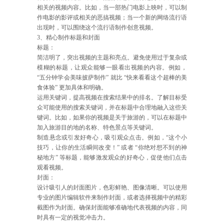
相关的视频内容。比如，当一部热门电影上映时，可以制
作电影的影评或相关的恶搞视频；当一个新的网络流行语
出现时，可以围绕这个流行语制作创意视频。
3、精心制作标题和封面
标题：
简洁明了，突出视频的主题和亮点。避免使用过于复杂或
模糊的标题，让观众能够一眼看出视频的内容。例如，
“五分钟学会美味披萨制作” 就比 “快来看看这个超棒的美
食体验” 更加具体和明确。
运用关键词，提高视频在搜索结果中的排名。了解目标受
众可能使用的搜索关键词，并在标题中合理地融入这些关
键词。比如，如果你的视频是关于旅游的，可以在标题中
加入旅游目的地的名称、特色景点等关键词。
制造悬念或引发好奇心，吸引观众点击。例如，“这个小
技巧，让你的生活瞬间改变！” 或者 “你绝对想不到的神
秘地方” 等标题，能够激发观众的好奇心，促使他们点击
观看视频。
封面：
设计吸引人的封面图片，色彩鲜艳、图像清晰。可以使用
专业的图片编辑软件来制作封面，或者选择视频中的精彩
截图作为封面。确保封面能够准确地代表视频的内容，同
时具有一定的视觉冲击力。