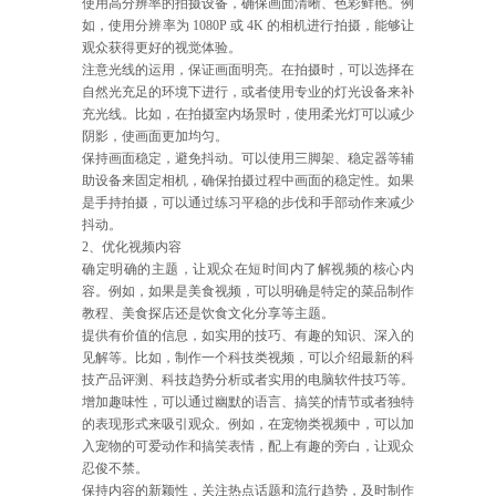
使用高分辨率的拍摄设备，确保画面清晰、色彩鲜艳。例
如，使用分辨率为 1080P 或 4K 的相机进行拍摄，能够让
观众获得更好的视觉体验。
注意光线的运用，保证画面明亮。在拍摄时，可以选择在
自然光充足的环境下进行，或者使用专业的灯光设备来补
充光线。比如，在拍摄室内场景时，使用柔光灯可以减少
阴影，使画面更加均匀。
保持画面稳定，避免抖动。可以使用三脚架、稳定器等辅
助设备来固定相机，确保拍摄过程中画面的稳定性。如果
是手持拍摄，可以通过练习平稳的步伐和手部动作来减少
抖动。
2、优化视频内容
确定明确的主题，让观众在短时间内了解视频的核心内
容。例如，如果是美食视频，可以明确是特定的菜品制作
教程、美食探店还是饮食文化分享等主题。
提供有价值的信息，如实用的技巧、有趣的知识、深入的
见解等。比如，制作一个科技类视频，可以介绍最新的科
技产品评测、科技趋势分析或者实用的电脑软件技巧等。
增加趣味性，可以通过幽默的语言、搞笑的情节或者独特
的表现形式来吸引观众。例如，在宠物类视频中，可以加
入宠物的可爱动作和搞笑表情，配上有趣的旁白，让观众
忍俊不禁。
保持内容的新颖性，关注热点话题和流行趋势，及时制作