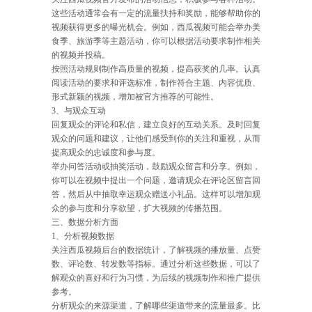
这些活动通常会有一定的流量扶持和奖励，能够帮助你的
视频获得更多的曝光机会。例如，西瓜视频可能会举办美
食季、旅游季等主题活动，你可以根据活动要求制作相关
的视频并投稿。
按照活动规则制作高质量的视频，提高获奖的几率。认真
阅读活动的要求和评选标准，制作符合主题、内容优质、
形式新颖的视频，增加被官方推荐的可能性。
3、与观众互动
回复观众的评论和私信，建立良好的互动关系。及时回复
观众的问题和建议，让他们感受到你的关注和重视，从而
提高观众的忠诚度和参与度。
举办问答活动或抽奖活动，鼓励观众留言和分享。例如，
你可以在视频中提出一个问题，邀请观众在评论区留言回
答，然后从中抽取幸运观众赠送小礼品。这样可以增加观
众的参与度和分享欲望，扩大视频的传播范围。
三、数据分析方面
1、分析视频数据
关注西瓜视频后台的数据统计，了解视频的播放量、点赞
数、评论数、转发数等指标。通过分析这些数据，可以了
解观众的喜好和行为习惯，为后续的视频制作和推广提供
参考。
分析观众的来源渠道，了解哪些渠道带来的流量最多。比