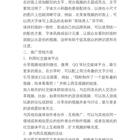
在封面上添加醒目的文字，突出视频的主题或亮点。文字
要简洁明了，字体大小和颜色要搭配得当，以便在小尺寸
的图片上也能清晰可读。例如，在美食视频的封面上，可
以用大字体写上菜品的名称和 “美味诱人” 等字样。
保持封面的一致性，形成自己的品牌风格。可以使用统一
的配色方案、字体风格或设计元素，让观众在看到封面时
就能认出是你的视频。这样有助于提高观众的辨识度和关
注度。
二、推广营销方面
1、利用社交媒体平台
分享视频链接到微信、微博、QQ 等社交媒体平台，吸引
更多的观众。在分享时，可以配上简洁有趣的文字介绍，
引导朋友们点击观看。例如，“我刚制作了一个超有趣的
视频，快来看看吧！” 并附上西瓜视频的链接。
加入相关的社交媒体群组或论坛，与志同道合的人交流分
享视频。比如，如果你制作的是游戏视频，可以加入游戏
玩家的论坛或群组，分享你的视频并参与讨论，吸引更多
的游戏爱好者关注。
与其他自媒体创作者合作，互相推广。可以与其他在同一
领域或有相似受众的创作者合作制作视频，或者在彼此的
社交媒体平台上互相推荐，扩大视频的曝光度。
2、参与西瓜视频的活动
关注西瓜视频官方发布的活动信息，积极参与各种活动。