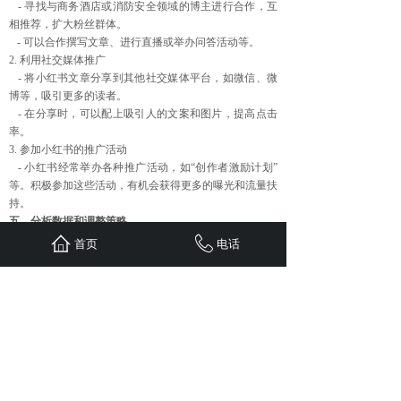
- 寻找与商务酒店或消防安全领域的博主进行合作，互
相推荐，扩大粉丝群体。
- 可以合作撰写文章、进行直播或举办问答活动等。
2. 利用社交媒体推广
- 将小红书文章分享到其他社交媒体平台，如微信、微
博等，吸引更多的读者。
- 在分享时，可以配上吸引人的文案和图片，提高点击
率。
3. 参加小红书的推广活动
- 小红书经常举办各种推广活动，如“创作者激励计划”
等。积极参加这些活动，有机会获得更多的曝光和流量扶
持。
五、分析数据和调整策略
1. 查看数据分析
首页
电话
- 小红书提供了数据分析功能，可以查看文章的浏览
量、点赞数、评论数等数据。
- 分析这些数据，了解读者的喜好和行为，找出文章存
在的问题。
2. 根据数据调整策略
- 根据数据分析的结果，调整文章的内容、标题、发布
时间等策略。
- 例如，如果发现某个时间段的浏览量较高，可以在这
个时间段发布文章。