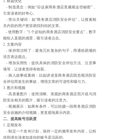
1. 标题优化
- 制造悬念：例如“😮这家商务酒店竟藏着这些秘密”，
引发读者的好奇心。
- 突出关键词：如“商务酒店消防安全评估”，让搜索相
关内容的用户更容易找到你的文章。
- 使用数字：“5 个必知的商务酒店消防安全要点”，数字
能给人直观的感受，吸引读者点击。
2. 文案内容
- 保持简洁明了：避免冗长复杂的句子，用通俗易懂的
语言表达观点。
- 增加实用性：提供具体的消防安全评估方法、注意事
项等，让读者觉得有收获。
- 插入故事或案例：比如讲述某商务酒店因忽视消防安
全评估而发生的事故，增强文章的可读性和吸引力。
3. 图片和视频
- 高质量图片：使用清晰、美观的商务酒店照片或与消
防安全相关的图片，吸引读者的注意力。
- 视频展示：如果有条件，可以拍摄一段商务酒店消防
安全设施的介绍视频，更直观地展示内容。
二、提高账号活跃度
1. 定期发布
- 制定一个发布计划，保持一定的频率发布内容，让粉
丝和潜在读者知道你的账号是活跃的。