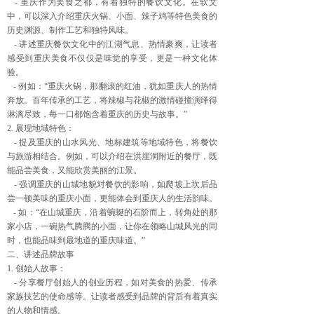
- 重庆作为美食之都，有着独特的餐饮文化。在软文
中，可以深入介绍重庆火锅、小面、辣子鸡等特色美食的
历史渊源、制作工艺和独特风味。
- 讲述重庆餐饮文化中的江湖气息、热情豪爽，让读者
感受到重庆美食不仅仅是味觉的享受，更是一种文化体
验。
- 例如：“重庆火锅，那翻滚的红油，犹如重庆人的热情
奔放。百年传承的工艺，将辣椒与花椒的激情碰撞演绎得
淋漓尽致，每一口都饱含着重庆的历史与故事。”
2. 展现地域特色：
- 提及重庆的山水风光、地标建筑等地域特色，将餐饮
与旅游相结合。例如，可以介绍在洪崖洞附近的餐厅，既
能品尝美食，又能欣赏美丽的江景。
- 强调重庆的山城地貌对餐饮的影响，如爬坡上坎后品
尝一顿美味的重庆小面，更能体会到重庆人的生活韵味。
- 如：“在山城重庆，沿着蜿蜒的石阶而上，转角处的那
家小店，一碗热气腾腾的小面，让你在领略山城风光的同
时，也能品味到最地道的重庆味道。”
二、讲述品牌故事
1. 创始人故事：
- 分享餐厅创始人的创业历程，如对美食的热爱、传承
家族技艺的使命感等。让读者感受到品牌的背后有着真实
的人物和情感。