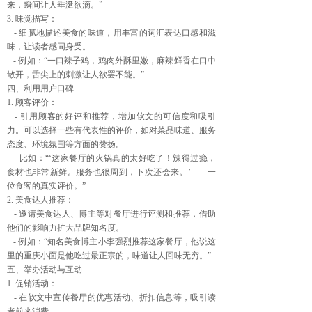
来，瞬间让人垂涎欲滴。”
3. 味觉描写：
- 细腻地描述美食的味道，用丰富的词汇表达口感和滋
味，让读者感同身受。
- 例如：“一口辣子鸡，鸡肉外酥里嫩，麻辣鲜香在口中
散开，舌尖上的刺激让人欲罢不能。”
四、利用用户口碑
1. 顾客评价：
- 引用顾客的好评和推荐，增加软文的可信度和吸引
力。可以选择一些有代表性的评价，如对菜品味道、服务
态度、环境氛围等方面的赞扬。
- 比如：“‘这家餐厅的火锅真的太好吃了！辣得过瘾，
食材也非常新鲜。服务也很周到，下次还会来。’——一
位食客的真实评价。”
2. 美食达人推荐：
- 邀请美食达人、博主等对餐厅进行评测和推荐，借助
他们的影响力扩大品牌知名度。
- 例如：“知名美食博主小李强烈推荐这家餐厅，他说这
里的重庆小面是他吃过最正宗的，味道让人回味无穷。”
五、举办活动与互动
1. 促销活动：
- 在软文中宣传餐厅的优惠活动、折扣信息等，吸引读
者前来消费。