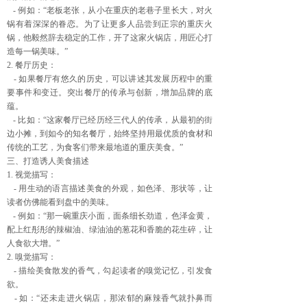
- 例如：“老板老张，从小在重庆的老巷子里长大，对火
锅有着深深的眷恋。为了让更多人品尝到正宗的重庆火
锅，他毅然辞去稳定的工作，开了这家火锅店，用匠心打
造每一锅美味。”
2. 餐厅历史：
- 如果餐厅有悠久的历史，可以讲述其发展历程中的重
要事件和变迁。突出餐厅的传承与创新，增加品牌的底
蕴。
- 比如：“这家餐厅已经历经三代人的传承，从最初的街
边小摊，到如今的知名餐厅，始终坚持用最优质的食材和
传统的工艺，为食客们带来最地道的重庆美食。”
三、打造诱人美食描述
1. 视觉描写：
- 用生动的语言描述美食的外观，如色泽、形状等，让
读者仿佛能看到盘中的美味。
- 例如：“那一碗重庆小面，面条细长劲道，色泽金黄，
配上红彤彤的辣椒油、绿油油的葱花和香脆的花生碎，让
人食欲大增。”
2. 嗅觉描写：
- 描绘美食散发的香气，勾起读者的嗅觉记忆，引发食
欲。
- 如：“还未走进火锅店，那浓郁的麻辣香气就扑鼻而