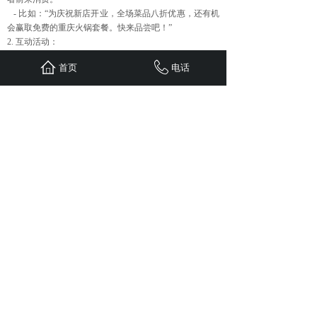
- 比如：“为庆祝新店开业，全场菜品八折优惠，还有机
会赢取免费的重庆火锅套餐。快来品尝吧！”
2. 互动活动：
- 举办美食评选、抽奖等互动活动，鼓励读者参与，增
首页
电话
加用户粘性和品牌曝光度。
- 例如：“参与我们的美食评选活动，选出你心中最爱的
重庆美食，就有机会获得丰厚的奖品。快来投票吧！”
六、结合社交媒体
1. 分享链接：
- 在软文中插入餐厅的社交媒体账号链接，引导读者关
注，增加品牌的社交影响力。
- 如：“关注我们的微信公众号，了解更多美食资讯和优
惠活动。还有精彩的美食视频等你来看！”
2. 鼓励分享：
- 鼓励读者在社交媒体上分享自己在餐厅的美食体验，
设置分享奖励机制，扩大品牌的传播范围。
- 例如：“分享你在我们餐厅的美食照片和感受，即可获
得精美礼品一份。让更多的人一起感受重庆美食的魅
力！”
上一篇：
重庆文旅、文化小镇、......