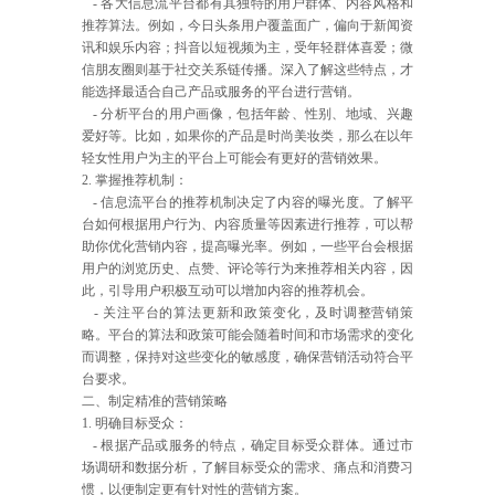
- 各大信息流平台都有其独特的用户群体、内容风格和
推荐算法。例如，今日头条用户覆盖面广，偏向于新闻资
讯和娱乐内容；抖音以短视频为主，受年轻群体喜爱；微
信朋友圈则基于社交关系链传播。深入了解这些特点，才
能选择最适合自己产品或服务的平台进行营销。
- 分析平台的用户画像，包括年龄、性别、地域、兴趣
爱好等。比如，如果你的产品是时尚美妆类，那么在以年
轻女性用户为主的平台上可能会有更好的营销效果。
2. 掌握推荐机制：
- 信息流平台的推荐机制决定了内容的曝光度。了解平
台如何根据用户行为、内容质量等因素进行推荐，可以帮
助你优化营销内容，提高曝光率。例如，一些平台会根据
用户的浏览历史、点赞、评论等行为来推荐相关内容，因
此，引导用户积极互动可以增加内容的推荐机会。
- 关注平台的算法更新和政策变化，及时调整营销策
略。平台的算法和政策可能会随着时间和市场需求的变化
而调整，保持对这些变化的敏感度，确保营销活动符合平
台要求。
二、制定精准的营销策略
1. 明确目标受众：
- 根据产品或服务的特点，确定目标受众群体。通过市
场调研和数据分析，了解目标受众的需求、痛点和消费习
惯，以便制定更有针对性的营销方案。