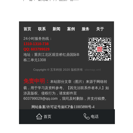
首页
联系
新闻
案例
服务
关于
24小时服务热线：
1310-1310-738
QQ: 603799029
地址：重庆江北区观音桥红鼎国际B
栋二单元1308
Copyright © 五车科技 2020 版权所有
sitemap.xml
免责申明：
本站部分文章（图片）来源于网络转
载，用于学习及资料参考。【因无法联系作者本人】如
涉及版权、侵权行为，请发邮件至
603799029@qq.com ，我司及时删除，并支付稿费。
谢谢！
网站备案/许可证号渝ICP备11005890号-4
渝公网安备：50010502504097
首页
电话