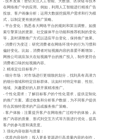
- 技术发展：密切关注人工智能、大数据、区块链等技术
在网络推广中的应用。例如，利用人工智能进行精准广告
投放、客户画像分析；运用大数据挖掘用户需求和行为模
式，以制定更有效的推广策略。
- 平台变化：熟悉各大网络平台的规则和算法调整。如搜
索引擎算法的更新、社交媒体平台功能和推荐机制的变化
等，及时调整推广方式以适应平台变化，保持推广效果。
- 消费行为变迁：研究消费者在网络环境中的行为习惯和
偏好变化。比如，消费者对短视频内容的喜爱不断增加，
网推公司就应加大在短视频平台的推广投入，制作更符合
消费者口味的短视频内容。
2. 精准定位目标客户：
- 细分市场：对市场进行更细致的划分，找到具有高潜力
的细分领域和特定目标群体。比如针对特定年龄、性别、
地域、兴趣爱好的人群开展精准推广。
- 个性化需求：了解目标客户的个性化需求，提供定制化
的推广方案。通过收集和分析客户数据，为不同客户提供
符合其独特需求的产品或服务推广策略。
- 客户体验：注重提升客户在网络推广过程中的体验，从
推广内容的质量、形式到交互方式等方面进行优化，提高
客户的参与度和满意度。
3. 强化内容创新与质量：
- 优质内容创作：投入更多资源进行高质量内容的创作，