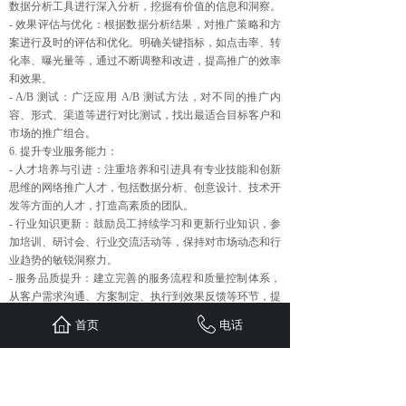
数据分析工具进行深入分析，挖掘有价值的信息和洞察。
- 效果评估与优化：根据数据分析结果，对推广策略和方
案进行及时的评估和优化。明确关键指标，如点击率、转
化率、曝光量等，通过不断调整和改进，提高推广的效率
和效果。
- A/B 测试：广泛应用 A/B 测试方法，对不同的推广内
容、形式、渠道等进行对比测试，找出最适合目标客户和
市场的推广组合。
6. 提升专业服务能力：
- 人才培养与引进：注重培养和引进具有专业技能和创新
思维的网络推广人才，包括数据分析、创意设计、技术开
发等方面的人才，打造高素质的团队。
- 行业知识更新：鼓励员工持续学习和更新行业知识，参
加培训、研讨会、行业交流活动等，保持对市场动态和行
业趋势的敏锐洞察力。
- 服务品质提升：建立完善的服务流程和质量控制体系，
从客户需求沟通、方案制定、执行到效果反馈等环节，提
供优质、高效、专业的服务，树立良好的口碑和品牌形
首页
电话
象。
7. 加强本地特色与文化融合：
- 挖掘本地元素：深入挖掘重庆的地域特色、文化内涵、
风俗习惯等，将其融入到网络推广内容和策略中，打造具
有重庆特色的推广方案，吸引本地和外地客户的关注。