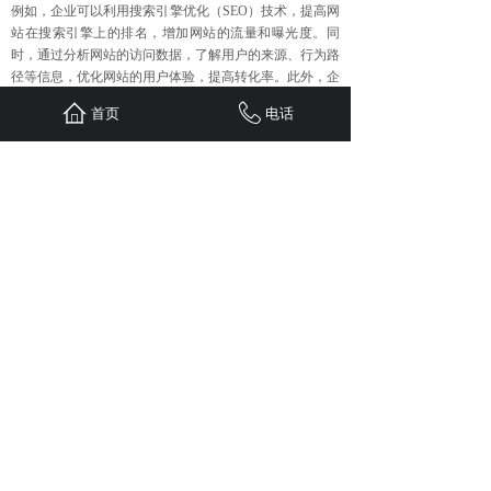
例如，企业可以利用搜索引擎优化（SEO）技术，提高网
站在搜索引擎上的排名，增加网站的流量和曝光度。同
时，通过分析网站的访问数据，了解用户的来源、行为路
径等信息，优化网站的用户体验，提高转化率。此外，企
业还可以利用社交媒体广告、电子邮件营销等手段，精准
首页
电话
地将营销信息推送给目标客户，提高营销效果。
综上所述，企业要创造全新的客户群体，全网营销实施必
不可少。全网营销能够拓展市场覆盖范围、精准定位目标
客户、提升品牌知名度和美誉度、增强客户互动和参与
度、提高营销效率和效果，为企业的发展和壮大提供有力
的支持。
上一篇：
新产品上市推广，为何......
下一篇：
全网营销-官网、微官......
首页
联系
新闻
案例
服务
关于
24小时服务热线：
1310-1310-738
QQ: 603799029
地址：重庆江北区观音桥红鼎国际B