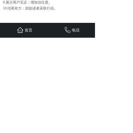
9.展示用户见证：增加信任度。
10.结尾有力：鼓励读者采取行动。
上一篇：
AI软文辅助，能收录......
首页
电话
下一篇：
【五车科技】如何分析......
首页
联系
新闻
案例
服务
关于
24小时服务热线：
1310-1310-738
QQ: 603799029
地址：重庆江北区观音桥红鼎国际B
栋二单元1308
Copyright © 五车科技 2020 版权所有
sitemap.xml
免责申明：
本站部分文章（图片）来源于网络转
载，用于学习及资料参考。【因无法联系作者本人】如
涉及版权、侵权行为，请发邮件至
603799029@qq.com ，我司及时删除，并支付稿费。
谢谢！
网站备案/许可证号渝ICP备11005890号-4