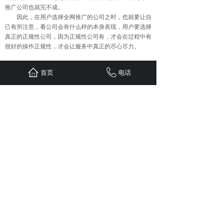
推广公司也就完不成。
因此，在用户选择全网推广的公司之时，也就要让自
己有所注意，看公司会有什么样的本身表现，用户要选择
真正的正规性公司，因为正规性公司有，才会在过程中有
很好的操作正规性，才会让服务中真正的尽心尽力。
首页
电话
上一篇：
企业的网络营销优化如......
下一篇：
企业进行网络推广会带......
首页
联系
新闻
案例
服务
关于
24小时服务热线：
1310-1310-738
QQ: 603799029
地址：重庆江北区观音桥红鼎国际B
栋二单元1308
Copyright © 五车科技 2020 版权所有
sitemap.xml
免责申明：
本站部分文章（图片）来源于网络转
载，用于学习及资料参考。【因无法联系作者本人】如