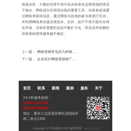
现场决策，大量的决策不得不由决策者在远离现场的情况
下做出。网络成为非现场决策的重要工具，决策者必须通
过网络来获得信息，通过网络与其他的参与者进行互动，
并利用网络来传递决策指令。此外，由于不得不面对全球
化市场，决策所需要的信息不断扩大化，而且其所依赖的
决策基础变得越来越不确定。
上一篇：
网络营销常见的几种推......
下一篇：
企业实行网络营销推广......
首页
联系
新闻
案例
服务
关于
24小时服务热线：
1310-1310-738
QQ: 603799029
地址：重庆江北区观音桥红鼎国际B
栋二单元1308
Copyright © 五车科技 2020 版权所有
sitemap.xml