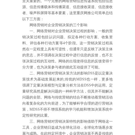
至关重要的。一个完整的网络营销信息传递系统包括信息
源、信息传播载体和传播渠道、信息接收渠道、信息接收
者、噪声和屏障等基本要素，这里重庆网推公司简单总结
以下三方面：
网络营销对企业营销决策的三个影响
一、网络营销对企业营销决策过程的影响，一般的营
销决策过程包括认识问题、拟定各种行动方案、收集资
料、评估各种行动方案等4个阶段。这一营销决策过程虽
然在一定程度上具有可逆性，但通常只是反映了决策主体
的意志，并不强调在决策过程中进行信息的反馈，也不主
张决策过程的互动性。网络的出现使得信息的反馈变得十
分方便，也为决策参与者的彼此互动提供了可能。
二、网络营销对营销决策方法的影响DSS是以定量决
策技术为基础发展起来的;传统的MDSS也一样，更多地
强调了定量决策模型与定量分析方法在DSS中的运用。定
量研究虽然是解决问题的一种科学方法，但其并不能解决
问题的全部。网络与传统营销的结合不断推动着营销活动
向着复杂化的方向前进，为了能够科学合理的进行营销决
策，MDSS不得不增强系统的学习机能和增加决策系统中
定性研究的比重。
三、网络营销对营销决策特性的影响借助于网络这一
工具，企业营销日益成为全球化活动，全球化市场逐步发
展与成熟。在此特定环境中，企业营销决策不再是传统的