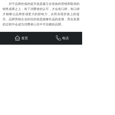
对于品牌价值的提升就是建立在有效的营销和取得的
销售成果之上，有了消费者的认可，才会有口碑，有口碑
才能够让品牌形成更大的影响力，从而实现价值上的提
升。品牌营销企业的目的就是能够长远的发展，而在发展
的过程中会成为消费者心目中可信赖的品牌。
首页
电话
上一篇：
企业品牌口碑营销常用......
下一篇：
打造口碑营销的关键要......
首页
联系
新闻
案例
服务
关于
24小时服务热线：
1310-1310-738
QQ: 603799029
地址：重庆江北区观音桥红鼎国际B
栋二单元1308
Copyright © 五车科技 2020 版权所有
sitemap.xml
免责申明：
本站部分文章（图片）来源于网络转
载，用于学习及资料参考。【因无法联系作者本人】如