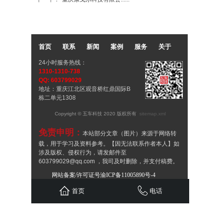
首页
联系
新闻
案例
服务
关于
24小时服务热线：
1310-1310-738
QQ: 603799029
地址：重庆江北区观音桥红鼎国际B
栋二单元1308
Copyright © 五车科技 2020 版权所有
sitemap.xml
免责申明：
本站部分文章（图片）来源于网络转
载，用于学习及资料参考。【因无法联系作者本人】如
涉及版权、侵权行为，请发邮件至
603799029@qq.com ，我司及时删除，并支付稿费。
谢谢！
网站备案/许可证号渝ICP备11005890号-4
渝公网安备：50010502504097
首页
电话